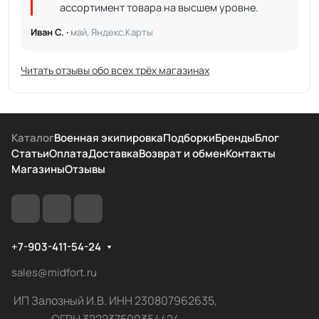
ассортимент товара на высшем уровне.
Иван С. ·
май, Яндекс.Карты
Читать отзывы обо всех трёх магазинах
Каталог
Военная экипировка
Подборки
Бренды
Блог
Статьи
Оплата
Доставка
Возврат и обмен
Контакты
Магазины
Отзывы
+7-903-411-54-24
sales@midfort.ru
ИП Залозный И.В. ИНН 230807962635,