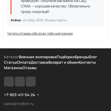
приводов! Покупала магазины на СВД
CYMA — хорошее качество. Обязательно
приду сюда ещё!
Алёна ·
октябрь 2025, Яндекс.Карты
Читать отзывы обо всех трёх магазинах
Каталог
Военная экипировка
Подборки
Бренды
Блог
Статьи
Оплата
Доставка
Возврат и обмен
Контакты
Магазины
Отзывы
+7-903-411-54-24
sales@midfort.ru