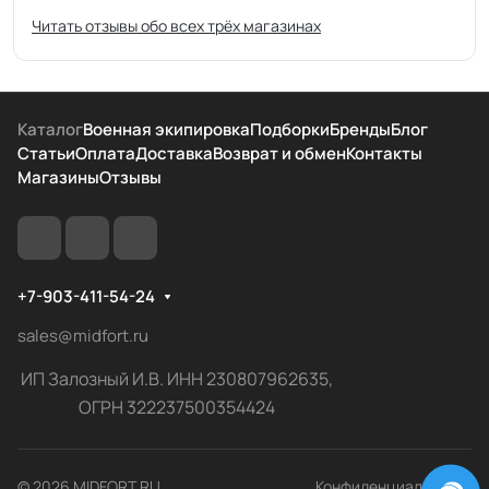
Читать отзывы обо всех трёх магазинах
Каталог
Военная экипировка
Подборки
Бренды
Блог
Статьи
Оплата
Доставка
Возврат и обмен
Контакты
Магазины
Отзывы
+7-903-411-54-24
sales@midfort.ru
ИП Залозный И.В. ИНН 230807962635,
ОГРН 322237500354424
© 2026 MIDFORT.RU
Конфиденциальность