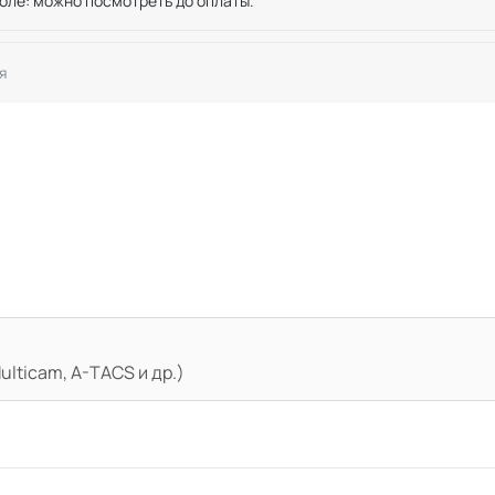
оле: можно посмотреть до оплаты.
я
lticam, A-TACS и др.)