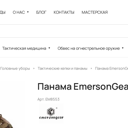
НДЫ
О НАС
БЛОГ
КОНТАКТЫ
МАСТЕРСКАЯ
Тактическая медицина
Обвес на огнестрельное оружие
Головные уборы
Тактические кепки и панамы
Панама EmersonGe
Панама EmersonGear
Арт.
EM8553