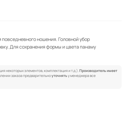
 и повседневного ношения. Головной убор
овку. Для сохранения формы и цвета панаму
ия некоторых элементов, комплектация и т.д.).
Производитель имеет
лении заказа предварительно
уточнять
у менеджера все