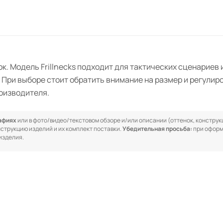
ок. Модель Frillnecks подходит для тактических сценариев
 При выборе стоит обратить внимание на размер и регулир
оизводителя.
рафиях
или в фото/видео/текстовом обзоре и/или описании (оттенок, конструкц
онструкцию изделий и их комплект поставки.
Убедительная просьба:
при оформ
изделия.