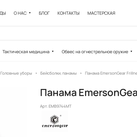
НДЫ
О НАС
БЛОГ
КОНТАКТЫ
МАСТЕРСКАЯ
Тактическая медицина
Обвес на огнестрельное оружие
Головные уборы
Бейсболки, панамы
Панама EmersonGear Frilln
Панама EmersonGear 
Арт.
EMB9744MT