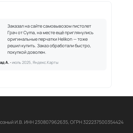
Заказал на сайте самовывозом пистолет
Грач от Cyma, на месте ещё приглянулись
оригинальные перчатки Helikon — тоже
решил купить. Заказ обработали быстро,
покупкой доволен.
ад А. ·
июль 2025, Яндекс.Карты
озный И.В. ИНН 230807962635, ОГРН 322237500354424