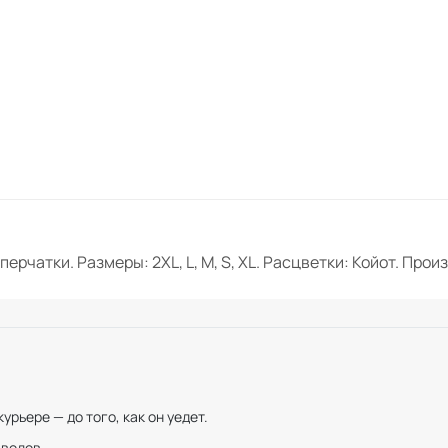
перчатки. Размеры: 2XL, L, M, S, XL. Расцветки: Койот. Про
рьере — до того, как он уедет.
иводов.