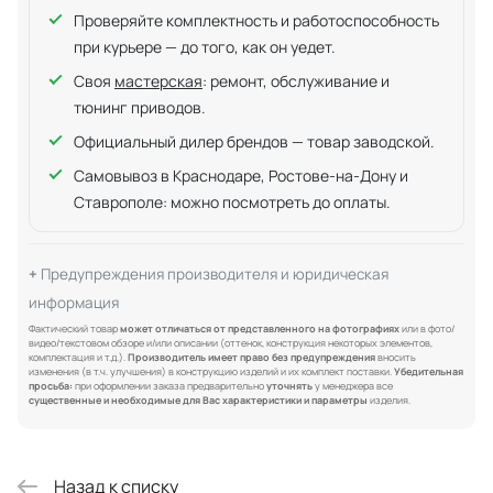
Проверяйте комплектность и работоспособность
при курьере — до того, как он уедет.
Своя
мастерская
: ремонт, обслуживание и
тюнинг приводов.
Официальный дилер брендов — товар заводской.
Самовывоз в Краснодаре, Ростове-на-Дону и
Ставрополе: можно посмотреть до оплаты.
Предупреждения производителя и юридическая
информация
Фактический товар
может отличаться от представленного на фотографиях
или в фото/
видео/текстовом обзоре и/или описании (оттенок, конструкция некоторых элементов,
комплектация и т.д.).
Производитель имеет право без предупреждения
вносить
изменения (в т.ч. улучшения) в конструкцию изделий и их комплект поставки.
Убедительная
просьба:
при оформлении заказа предварительно
уточнять
у менеджера все
существенные и необходимые для Вас характеристики и параметры
изделия.
Назад к списку