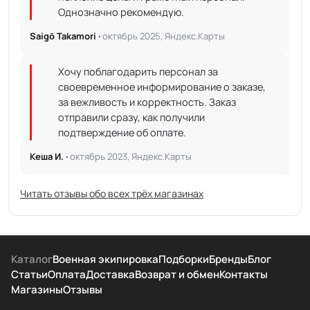
Однозначно рекомендую.
Saigō Takamori ·
октябрь 2025, Яндекс.Карты
Хочу поблагодарить персонал за
своевременное информирование о заказе,
за вежливость и корректность. Заказ
отправили сразу, как получили
подтверждение об оплате.
Кеша И. ·
октябрь 2023, Яндекс.Карты
Читать отзывы обо всех трёх магазинах
Каталог
Военная экипировка
Подборки
Бренды
Блог
Статьи
Оплата
Доставка
Возврат и обмен
Контакты
Магазины
Отзывы