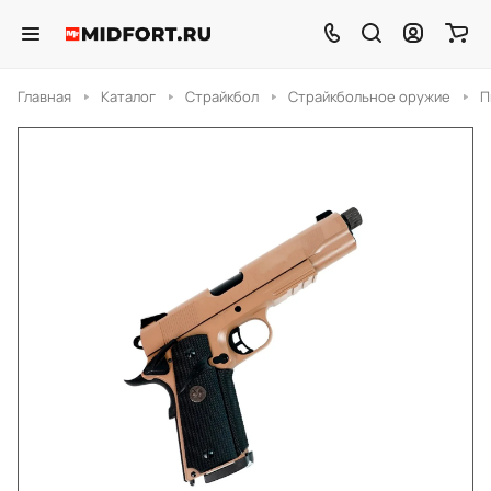
Главная
Каталог
Страйкбол
Страйкбольное оружие
П