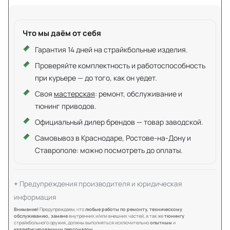
Что мы даём от себя
Гарантия 14 дней на страйкбольные изделия.
Проверяйте комплектность и работоспособность
при курьере — до того, как он уедет.
Своя
мастерская
: ремонт, обслуживание и
тюнинг приводов.
Официальный дилер брендов — товар заводской.
Самовывоз в Краснодаре, Ростове-на-Дону и
Ставрополе: можно посмотреть до оплаты.
Предупреждения производителя и юридическая
информация
Внимание!
Предупреждаем, что
любые работы по ремонту, техническому
обслуживанию, замене
внутренних и/или внешних частей, а так же
тюнингу
страйкбольного оружия, должны выполняться исключительно
опытным
и
квалифицированным персоналом
.