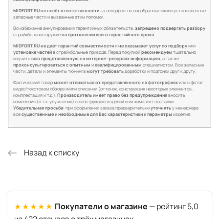
MIDFORT.RU не несёт ответственности
за некорректно подобранные и/или установленные
запасные части и вызванные этим поломки.
Во избежание аннулирования гарантийных обязательств,
запрещено подвергать разбору
страйкбольное оружие
на протяжении всего гарантийного срока
.
MIDFORT.RU не даёт гарантий совместимости
и
не оказывает услуг по подбору
или
установке частей
в страйкбольные привода. Перед покупкой
рекомендуем
тщательно
изучить
всю представленную на интернет-ресурсах информацию
, а так же
проконсультироваться с опытным
и
квалифицированным
специалистом. Все запасные
части, детали и элементы тюнинга
могут требовать
доработки и подгонки друг к другу.
Фактический товар
может отличаться от представленного на фотографиях
или в фото/
видео/текстовом обзоре и/или описании (оттенок, конструкция некоторых элементов,
комплектация и т.д.).
Производитель имеет право без предупреждения
вносить
изменения (в т.ч. улучшения) в конструкцию изделий и их комплект поставки.
Убедительная просьба:
при оформлении заказа предварительно
уточнять
у менеджера
все
существенные и необходимые для Вас характеристики и параметры
изделия.
Назад к списку
★★★★★
Покупатели о магазине
— рейтинг 5,0