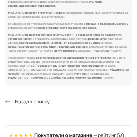
страйкбольного оружия, должны выполняться исключительно
опытным
и
квалифицированным персоналом
.
MIDFORT.RU не несёт ответственности
за некорректно подобранные и/или установленные
запасные части и вызванные этим поломки.
Во избежание аннулирования гарантийных обязательств,
запрещено подвергать разбору
страйкбольное оружие
на протяжении всего гарантийного срока
.
MIDFORT.RU не даёт гарантий совместимости
и
не оказывает услуг по подбору
или
установке частей
в страйкбольные привода. Перед покупкой
рекомендуем
тщательно
изучить
всю представленную на интернет-ресурсах информацию
, а так же
проконсультироваться с опытным
и
квалифицированным
специалистом. Все запасные
части, детали и элементы тюнинга
могут требовать
доработки и подгонки друг к другу.
Фактический товар
может отличаться от представленного на фотографиях
или в фото/
видео/текстовом обзоре и/или описании (оттенок, конструкция некоторых элементов,
комплектация и т.д.).
Производитель имеет право без предупреждения
вносить
изменения (в т.ч. улучшения) в конструкцию изделий и их комплект поставки.
Убедительная
просьба:
при оформлении заказа предварительно
уточнять
у менеджера все
существенные и необходимые для Вас характеристики и параметры
изделия.
Назад к списку
★★★★★
Покупатели о магазине
— рейтинг 5,0