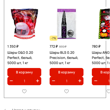
-7%
1 350 ₽
772 ₽
780 ₽
830 ₽
Шары G&G 0.20
Шары BLS 0.20
Шары ANGR
Perfect, белый,
Precision, белый,
Perfect, б
5000 шт, 1 кг
5000 шт, 1 кг
5000 шт, 1 
В корзину
В корзину
В кор