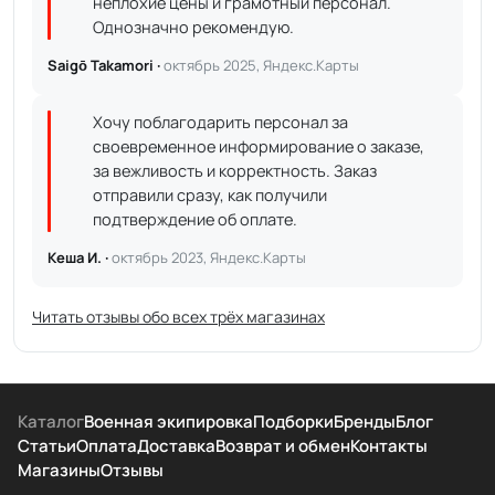
неплохие цены и грамотный персонал.
Однозначно рекомендую.
Saigō Takamori ·
октябрь 2025, Яндекс.Карты
Хочу поблагодарить персонал за
своевременное информирование о заказе,
за вежливость и корректность. Заказ
отправили сразу, как получили
подтверждение об оплате.
Кеша И. ·
октябрь 2023, Яндекс.Карты
Читать отзывы обо всех трёх магазинах
Каталог
Военная экипировка
Подборки
Бренды
Блог
Статьи
Оплата
Доставка
Возврат и обмен
Контакты
Магазины
Отзывы