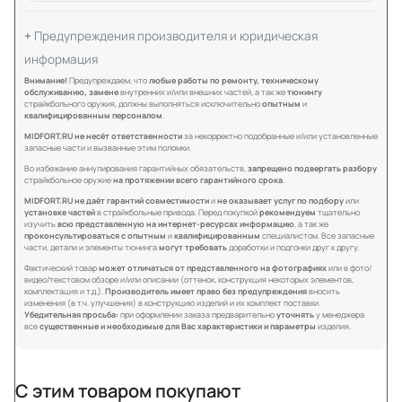
Предупреждения производителя и юридическая
информация
Внимание!
Предупреждаем, что
любые работы по ремонту, техническому
обслуживанию, замене
внутренних и/или внешних частей, а так же
тюнингу
страйкбольного оружия, должны выполняться исключительно
опытным
и
квалифицированным персоналом
.
MIDFORT.RU не несёт ответственности
за некорректно подобранные и/или установленные
запасные части и вызванные этим поломки.
Во избежание аннулирования гарантийных обязательств,
запрещено подвергать разбору
страйкбольное оружие
на протяжении всего гарантийного срока
.
MIDFORT.RU не даёт гарантий совместимости
и
не оказывает услуг по подбору
или
установке частей
в страйкбольные привода. Перед покупкой
рекомендуем
тщательно
изучить
всю представленную на интернет-ресурсах информацию
, а так же
проконсультироваться с опытным
и
квалифицированным
специалистом. Все запасные
части, детали и элементы тюнинга
могут требовать
доработки и подгонки друг к другу.
Фактический товар
может отличаться от представленного на фотографиях
или в фото/
видео/текстовом обзоре и/или описании (оттенок, конструкция некоторых элементов,
комплектация и т.д.).
Производитель имеет право без предупреждения
вносить
изменения (в т.ч. улучшения) в конструкцию изделий и их комплект поставки.
Убедительная просьба:
при оформлении заказа предварительно
уточнять
у менеджера
все
существенные и необходимые для Вас характеристики и параметры
изделия.
С этим товаром покупают