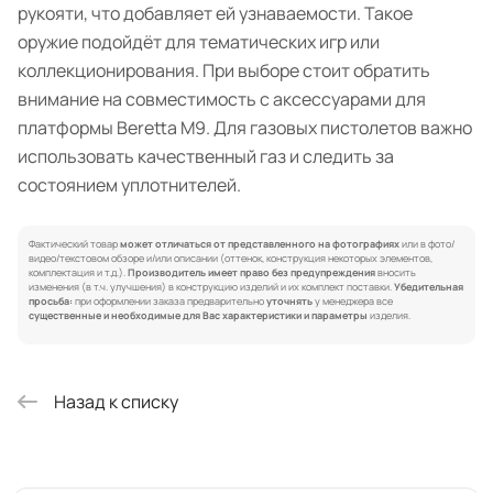
рукояти, что добавляет ей узнаваемости. Такое
оружие подойдёт для тематических игр или
коллекционирования. При выборе стоит обратить
внимание на совместимость с аксессуарами для
платформы Beretta M9. Для газовых пистолетов важно
использовать качественный газ и следить за
состоянием уплотнителей.
Фактический товар
может отличаться от представленного на фотографиях
или в фото/
видео/текстовом обзоре и/или описании (оттенок, конструкция некоторых элементов,
комплектация и т.д.).
Производитель имеет право без предупреждения
вносить
изменения (в т.ч. улучшения) в конструкцию изделий и их комплект поставки.
Убедительная
просьба:
при оформлении заказа предварительно
уточнять
у менеджера все
существенные и необходимые для Вас характеристики и параметры
изделия.
Назад к списку