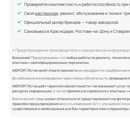
Проверяйте комплектность и работоспособность при ку
Своя
мастерская
: ремонт, обслуживание и тюнинг пр
Официальный дилер брендов — товар заводской.
Самовывоз в Краснодаре, Ростове-на-Дону и Ставроп
Предупреждения производителя и юридическая информаци
Внимание!
Предупреждаем, что
любые работы по ремонту, техничес
опытным
и
квалифицированным персоналом
.
MIDFORT.RU не несёт ответственности
за некорректно подобранные и
Во избежание аннулирования гарантийных обязательств,
запрещено п
MIDFORT.RU не даёт гарантий совместимости
и
не оказывает услуг п
ресурсах информацию
, а так же
проконсультироваться с опытным
и
Фактический товар
может отличаться от представленного на фотог
право без предупреждения
вносить изменения (в т.ч. улучшения) в к
существенные и необходимые для Вас характеристики и параметры