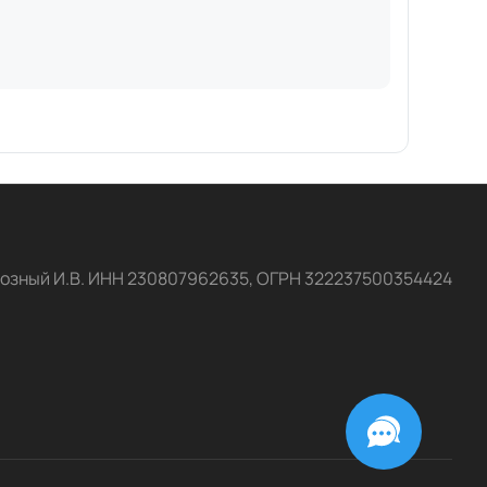
озный И.В. ИНН 230807962635, ОГРН 322237500354424