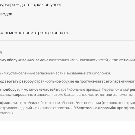
рьере — до того, как он уедет.
иводов.
оле: можно посмотреть до оплаты.
я
кому обслуживанию, замене
внутренних и/или внешних частей, а так же
тюнин
/или установленные запасные части и вызванные этим поломки.
одвергать разбору
страйкбольное оружие
на протяжении всего гарантийног
о подбору
или
установке частей
в страйкбольные привода. Перед покупкой
ре
квалифицированным
специалистом. Все запасные части, детали и элементы
рафиях
или в фото/видео/текстовом обзоре и/или описании (оттенок, конструкц
онструкцию изделий и их комплект поставки.
Убедительная просьба:
при оформ
изделия.