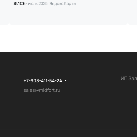
St1Ch ·
июль 2025, Яндекс.Карты
ИП Зал
+7-903-411-54-24
sales@midfort.ru