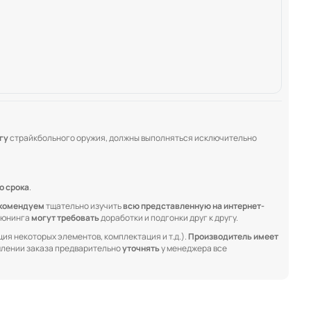
гу
страйкбольного оружия, должны выполняться исключительно
о срока
.
комендуем
тщательно изучить
всю представленную на интернет-
 тюнинга
могут требовать
доработки и подгонки друг к другу.
ия некоторых элементов, комплектация и т.д.).
Производитель имеет
лении заказа предварительно
уточнять
у менеджера все