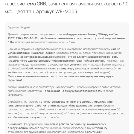
газе, система GBB, заявленная начальная скорость 90
м/с. Цвет тан. Артикул WE-M003.
Гарантия: 14 дней
Данный товар не является оружием согласно
Федеральному Закону "Об оружии" от
13.12.1996 N 150-ФЗ.
Страйкбольное пневматическое изделие
, с дульной энергией
менее
3 Дж
, использует только пластиковые шары -
~ 6 мм
.
Важная информация: страйкбольные изделия, как правило, доставляются морем и
из-за
условий повышенной влажности
на некоторых стальных элементах (обычно пины и/или
штифты)
может образовываться
окисление - это
не влияет на работоспособность
изделия
,
легко удаляется салфеткой
и
не является гарантийным случаем
. Комплектные
магазины иногда примыкаются с существенным
усилием
- в случае, если Вы столкнулись с
этой проблемой,
обратитесь к нашему менеджеру за консультацией
, возможно, будет
необходимость его подточить (зависит от производителя и конкретной модели).
Самостоятельное вмешательство до согласования с менеджером аннулирует
гарантию!
Корпусы и отдельные узлы конструкции могут иметь небольшие огрехи в литье, а так же
прочие мелкие недостатки,
не влияющие на общую работоспособность
изделия
(стрельбу).
Страйкбольное изделие
не является высокоточным стрелковым оружием
и
не
применяется для отработки точных попаданий на дальние дистанции
. Средняя
дальность стрельбы страйкбольных изделий в заводском исполнении
не превышает
20
метров (пистолеты), 40 метров (автоматы) и 70 метров (снайперские винтовки), при этом,
не обеспечивается кучность
стрельбы.
Внимание!
Предупреждаем, что
любые работы по ремонту, техническому
обслуживанию, замене
внутренних и/или внешних частей, а так же
тюнингу
страйкбольного оружия, должны выполняться исключительно
опытным
и