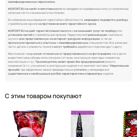
квалифицированным персоналом
.
MIDFORT.RU не несёт ответственности
за некорректно подобранные и/или установленные
запасные части и вызванные этим поломки.
Во избежание аннулирования гарантийных обязательств,
запрещено подвергать разбору
страйкбольное оружие
на протяжении всего гарантийного срока
.
MIDFORT.RU не даёт гарантий совместимости
и
не оказывает услуг по подбору
или
установке частей
в страйкбольные привода. Перед покупкой
рекомендуем
тщательно
изучить
всю представленную на интернет-ресурсах информацию
, а так же
проконсультироваться с опытным
и
квалифицированным
специалистом. Все запасные
части, детали и элементы тюнинга
могут требовать
доработки и подгонки друг к другу.
Фактический товар
может отличаться от представленного на фотографиях
или в фото/
видео/текстовом обзоре и/или описании (оттенок, конструкция некоторых элементов,
комплектация и т.д.).
Производитель имеет право без предупреждения
вносить
изменения (в т.ч. улучшения) в конструкцию изделий и их комплект поставки.
Убедительная
просьба:
при оформлении заказа предварительно
уточнять
у менеджера все
существенные и необходимые для Вас характеристики и параметры
изделия.
С этим товаром покупают