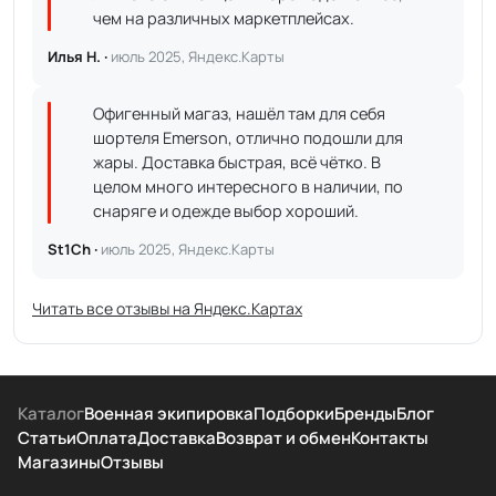
чем на различных маркетплейсах.
Илья Н. ·
июль 2025, Яндекс.Карты
Офигенный магаз, нашёл там для себя
шортеля Emerson, отлично подошли для
жары. Доставка быстрая, всё чётко. В
целом много интересного в наличии, по
снаряге и одежде выбор хороший.
St1Ch ·
июль 2025, Яндекс.Карты
Читать все отзывы на Яндекс.Картах
Каталог
Военная экипировка
Подборки
Бренды
Блог
Статьи
Оплата
Доставка
Возврат и обмен
Контакты
Магазины
Отзывы