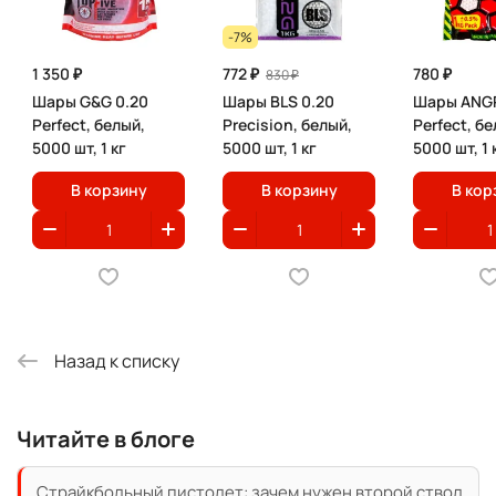
-7%
1 350 ₽
772 ₽
780 ₽
830 ₽
Шары G&G 0.20
Шары BLS 0.20
Шары ANGR
Perfect, белый,
Precision, белый,
Perfect, бе
5000 шт, 1 кг
5000 шт, 1 кг
5000 шт, 1 
В корзину
В корзину
В кор
Назад к списку
Читайте в блоге
Страйкбольный пистолет: зачем нужен второй ствол