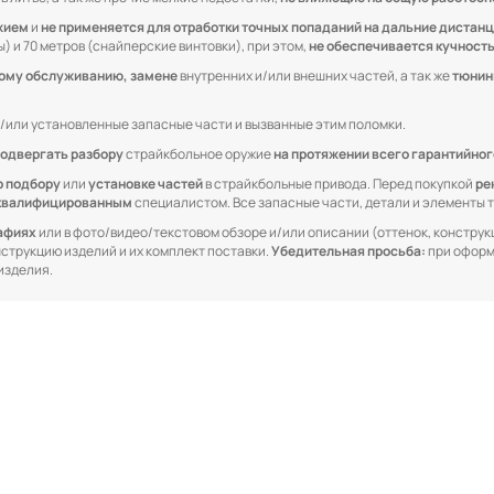
жием
и
не применяется для отработки точных попаданий на дальние дистан
) и 70 метров (снайперские винтовки), при этом,
не обеспечивается кучност
кому обслуживанию, замене
внутренних и/или внешних частей, а так же
тюнин
/или установленные запасные части и вызванные этим поломки.
одвергать разбору
страйкбольное оружие
на протяжении всего гарантийног
о подбору
или
установке частей
в страйкбольные привода. Перед покупкой
ре
квалифицированным
специалистом. Все запасные части, детали и элементы
рафиях
или в фото/видео/текстовом обзоре и/или описании (оттенок, конструкц
онструкцию изделий и их комплект поставки.
Убедительная просьба:
при оформ
изделия.