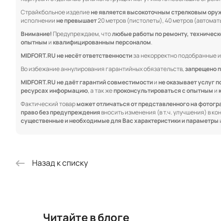
Страйкбольное изделие
не является высокоточным стрелковым ору
исполнении
не превышает
20 метров (пистолеты), 40 метров (автоматы
Внимание!
Предупреждаем, что
любые работы по ремонту, техничес
опытным
и
квалифицированным персоналом
.
MIDFORT.RU не несёт ответственности
за некорректно подобранные и
Во избежание аннулирования гарантийных обязательств,
запрещено п
MIDFORT.RU не даёт гарантий совместимости
и
не оказывает услуг п
ресурсах информацию
, а так же
проконсультироваться с опытным
и
Фактический товар
может отличаться от представленного на фотог
право без предупреждения
вносить изменения (в т.ч. улучшения) в к
существенные и необходимые для Вас характеристики и параметры
Назад к списку
Читайте в блоге