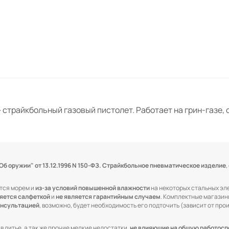
трайкбольный газовый пистолет. Работает на грин-газе, 
 оружии" от 13.12.1996 N 150-ФЗ.
Страйкбольное пневматическое изделие
,
тся морем и
из-за условий повышенной влажности
на некоторых стальных эл
ляется салфеткой
и
не является гарантийным случаем
. Комплектные магази
онсультацией
, возможно, будет необходимость его подточить (зависит от про
 литье, а так же прочие мелкие недостатки,
не влияющие на общую работосп