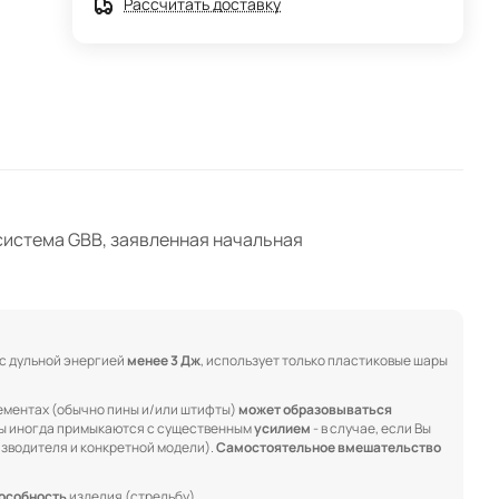
Рассчитать доставку
система GBB, заявленная начальная
 с дульной энергией
менее 3 Дж
, использует только пластиковые шары
ементах (обычно пины и/или штифты)
может образовываться
ны иногда примыкаются с существенным
усилием
- в случае, если Вы
изводителя и конкретной модели).
Самостоятельное вмешательство
особность
изделия (стрельбу).