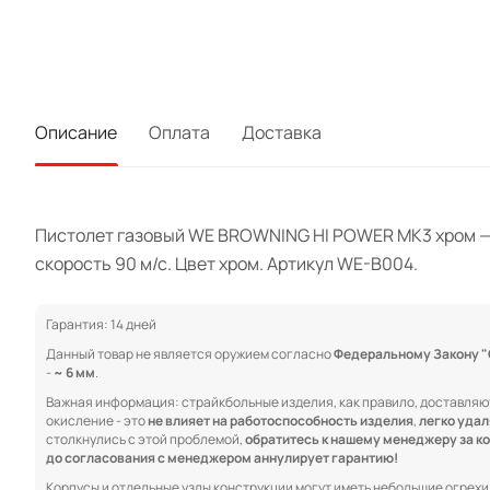
Описание
Оплата
Доставка
Пистолет газовый WE BROWNING HI POWER MK3 хром — с
скорость 90 м/с. Цвет хром. Артикул WE-B004.
Гарантия: 14 дней
Данный товар не является оружием согласно
Федеральному Закону "Об
-
~ 6 мм
.
Важная информация: страйкбольные изделия, как правило, доставляю
окисление - это
не влияет на работоспособность изделия
,
легко уда
столкнулись с этой проблемой,
обратитесь к нашему менеджеру за к
до согласования с менеджером аннулирует гарантию!
Корпусы и отдельные узлы конструкции могут иметь небольшие огрехи в