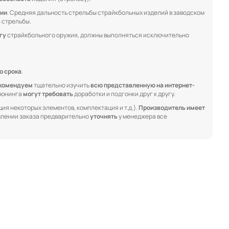
ции
. Средняя дальность стрельбы страйкбольных изделий в заводском
ь
стрельбы.
гу
страйкбольного оружия, должны выполняться исключительно
о срока
.
комендуем
тщательно изучить
всю представленную на интернет-
 тюнинга
могут требовать
доработки и подгонки друг к другу.
ия некоторых элементов, комплектация и т.д.).
Производитель имеет
лении заказа предварительно
уточнять
у менеджера все