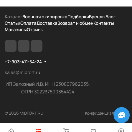
Каталог
Военная экипировка
Подборки
Бренды
Блог
Статьи
Оплата
Доставка
Возврат и обмен
Контакты
Магазины
Отзывы
+7-903-411-54-24
sales@midfort.ru
ИП Залозный И.В. ИНН 230807962635,
ОГРН 322237500354424
© 2026 MIDFORT.RU
Конфиденциальность