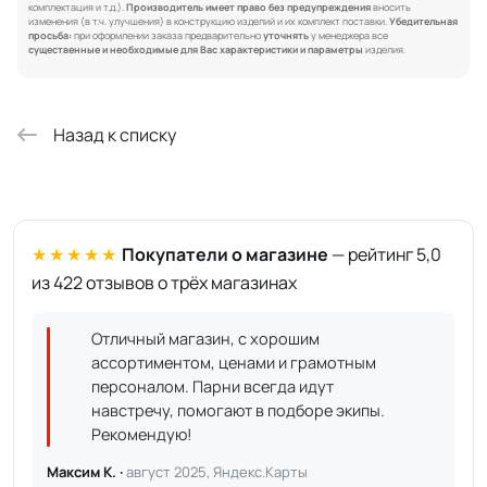
комплектация и т.д.).
Производитель имеет право без предупреждения
вносить
изменения (в т.ч. улучшения) в конструкцию изделий и их комплект поставки.
Убедительная
просьба:
при оформлении заказа предварительно
уточнять
у менеджера все
существенные и необходимые для Вас характеристики и параметры
изделия.
Назад к списку
★★★★★
Покупатели о магазине
— рейтинг 5,0
из 422 отзывов о трёх магазинах
Отличный магазин, с хорошим
ассортиментом, ценами и грамотным
персоналом. Парни всегда идут
навстречу, помогают в подборе экипы.
Рекомендую!
Максим К. ·
август 2025, Яндекс.Карты