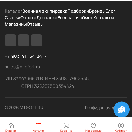
Каталог
Военная экипировка
Подборки
Бренды
Блог
Статьи
Оплата
Доставка
Возврат и обмен
Контакты
Магазины
Отзывы
+7-903-411-54-24
sales@midfort.ru
ИП Залозный И.В. ИНН 230807962635,
ОГРН 322237500354424
© 2026 MIDFORT.RU
Конфиденциальность
Главная
Каталог
Корзина
Избранные
Кабинет