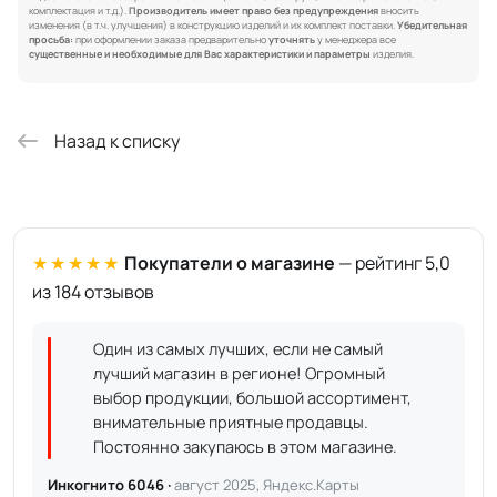
комплектация и т.д.).
Производитель имеет право без предупреждения
вносить
изменения (в т.ч. улучшения) в конструкцию изделий и их комплект поставки.
Убедительная
просьба:
при оформлении заказа предварительно
уточнять
у менеджера все
существенные и необходимые для Вас характеристики и параметры
изделия.
Назад к списку
★★★★★
Покупатели о магазине
— рейтинг 5,0
из 184 отзывов
Один из самых лучших, если не самый
лучший магазин в регионе! Огромный
выбор продукции, большой ассортимент,
внимательные приятные продавцы.
Постоянно закупаюсь в этом магазине.
Инкогнито 6046 ·
август 2025, Яндекс.Карты