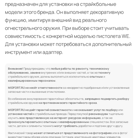
предназначен для установки на страйкбольные
модели этого бренда. Он выполняет декоративную
функцию, имитируя внешний вид реального
огнестрельного оружия. При выборе стоит учитывать
совместимость с конкретной моделью пистолета WE.
Для установки может потребоваться дополнительный
инструмент или адаптер.
Внимание!
Предупреждаем, что
любые работы по ремонту, техническому
обслуживанию, замене
внутренних и/или внешних частей, а так же
тюнингу
страйкбольного оружия, должны выполняться исключительно
опытным
и
квалифицированным персоналом
.
MIDFORT.RU не несёт ответственности
за некорректно подобранные и/или установленные
запасные части и вызванные этим поломки.
Во избежание аннулирования гарантийных обязательств,
запрещено подвергать разбору
страйкбольное оружие
на протяжении всего гарантийного срока
.
MIDFORT.RU не даёт гарантий совместимости
и
не оказывает услуг по подбору
или
установке частей
в страйкбольные привода. Перед покупкой
рекомендуем
тщательно
изучить
всю представленную на интернет-ресурсах информацию
, а так же
проконсультироваться с опытным
и
квалифицированным
специалистом. Все запасные
части, детали и элементы тюнинга
могут требовать
доработки и подгонки друг к другу.
Фактический товар
может отличаться от представленного на фотографиях
или в фото/
видео/текстовом обзоре и/или описании (оттенок, конструкция некоторых элементов,