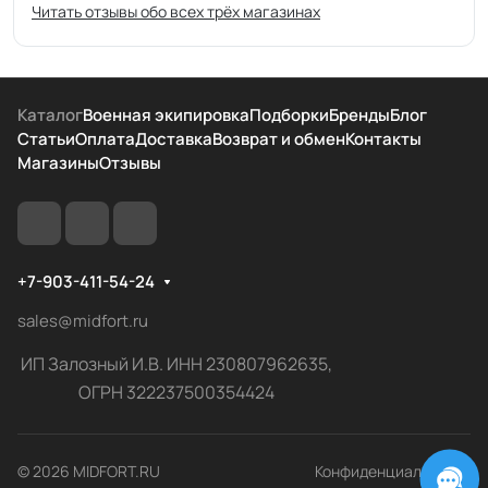
Читать отзывы обо всех трёх магазинах
Каталог
Военная экипировка
Подборки
Бренды
Блог
Статьи
Оплата
Доставка
Возврат и обмен
Контакты
Магазины
Отзывы
+7-903-411-54-24
sales@midfort.ru
ИП Залозный И.В. ИНН 230807962635,
ОГРН 322237500354424
© 2026 MIDFORT.RU
Конфиденциальность