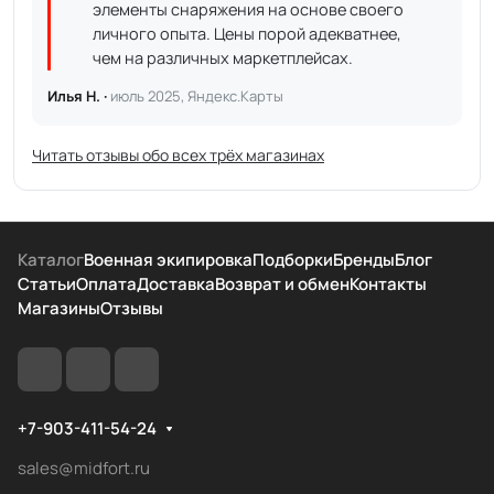
элементы снаряжения на основе своего
личного опыта. Цены порой адекватнее,
чем на различных маркетплейсах.
Илья Н. ·
июль 2025, Яндекс.Карты
Читать отзывы обо всех трёх магазинах
Каталог
Военная экипировка
Подборки
Бренды
Блог
Статьи
Оплата
Доставка
Возврат и обмен
Контакты
Магазины
Отзывы
+7-903-411-54-24
sales@midfort.ru