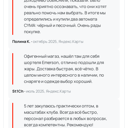
доходчиво объяснили, показали. Было
очень приятно осознавать, что они хотят
реально помочь нам выбрать. В итоге мы
определились и купили два автомата
CYMA: чёрный и песочный. Очень рады
покупке.
Полина К. ·
октябрь 2025, Яндекс.Карты
Офигенный магаз, нашёл там для себя
шортеля Emerson, отлично подошли для
жары. Доставка быстрая, всё чётко. В
целом много интересного в наличии, по
снаряге и одежде выбор хороший.
St1Ch ·
июль 2025, Яндекс.Карты
5 лет закупаюсь практически оптом, в
масштабах клуба. Всегда всё быстро,
персонал разбирается в любых вопросах,
всегда компетентны. Рекомендую!