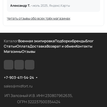
Александр Т. ·
июль 2025, Яндекс.Карты
Читать отзывы обо всех трёх магазинах
Каталог
Военная экипировка
Подборки
Бренды
Блог
Статьи
Оплата
Доставка
Возврат и обмен
Контакты
Магазины
Отзывы
+7-903-411-54-24
sales@midfort.ru
ИП Залозный И.В. ИНН 230807962635,
ОГРН 322237500354424