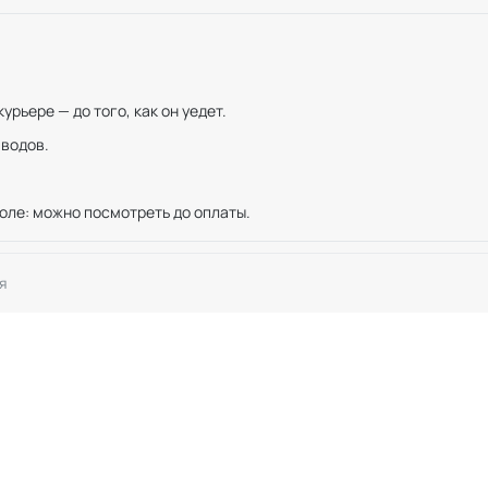
рьере — до того, как он уедет.
иводов.
оле: можно посмотреть до оплаты.
я