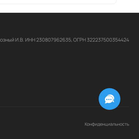
озный И.В. ИНН 230807962635, ОГРН 322237500354424
Конфиденциальность