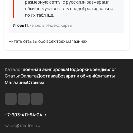
размерную сетку: с русскими размерами
обычно мучаюсь, а тут подобрал идеально
по их таблице.
Игорь П. ·
апрель, Яндекс.Карты
Читать отзывы обо всех трёх магазинах
Каталог
Военная экипировка
Подборки
Бренды
Блог
Статьи
Оплата
Доставка
Возврат и обмен
Контакты
Магазины
Отзывы
+7-903-411-54-24
sales@midfort.ru