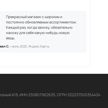
Прекрасный магазин с широким и
постоянно обновляемым ассортиментом.
Каждый раз, когда захожу, обязательно
нахожу для себя какую-нибудь новую
вещь.
вел С. ·
июль 2025, Яндекс.Карты
озный И.В. ИНН 230807962635, ОГРН 322237500354424