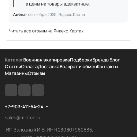
а цены на товары адекватные.
Алёна ·
сентябрь 2025, Яндекс.Карты
Читать все отзывы на Яндекс.Картах
Каталог
Военная экипировка
Подборки
Бренды
Блог
Статьи
Оплата
Доставка
Возврат и обмен
Контакты
Магазины
Отзывы
+7-903-411-54-24
sales@midfort.ru
ИП Залозный И.В. ИНН 230807962635,