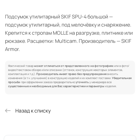
Подсумок утилитарный SKIF SPU-4 большой —
подсумок утилитарный, под мелочёвку и снаряжение.
Крепится к стропам MOLLE на разгрузке, плитнике или
рюкзаке. Расцветки: Multicam. Производитель — SKIF
Armor.
Фактический товар
может отличаться от представленного на фотографиях
или в фото/
видео/текстовом обзоре и/или описании (оттенок, конструкция некоторых элементов,
комплектация и т.д.).
Производитель имеет право без предупреждения
вносить
изменения (в т.ч. улучшения) в конструкцию изделий и их комплект поставки.
Убедительная
просьба:
при оформлении заказа предварительно
уточнять
у менеджера все
существенные и необходимые для Вас характеристики и параметры
изделия.
Назад к списку