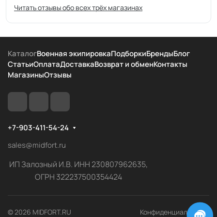
Читать отзывы обо всех трёх магазинах
Каталог
Военная экипировка
Подборки
Бренды
Блог
Статьи
Оплата
Доставка
Возврат и обмен
Контакты
Магазины
Отзывы
+7-903-411-54-24
sales@midfort.ru
ИП Залозный И.В. ИНН 230807962635,
ОГРН 322237500354424
© 2026 MIDFORT.RU
Конфиденциальность