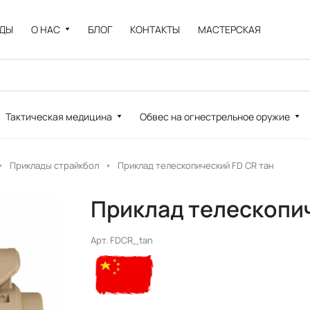
НДЫ
О НАС
БЛОГ
КОНТАКТЫ
МАСТЕРСКАЯ
Тактическая медицина
Обвес на огнестрельное оружие
Приклады страйкбол
Приклад телескопический FD CR тан
Приклад телескопич
Арт.
FDCR_tan