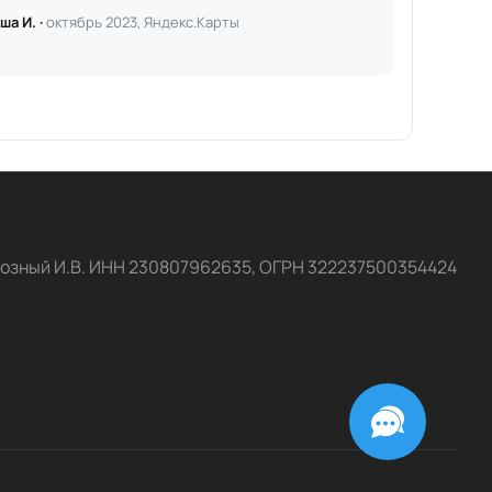
ша И. ·
октябрь 2023, Яндекс.Карты
озный И.В. ИНН 230807962635, ОГРН 322237500354424