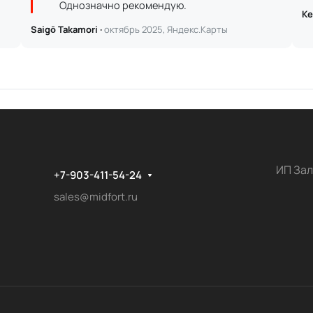
Однозначно рекомендую.
Ке
Saigō Takamori ·
октябрь 2025, Яндекс.Карты
ИП Зал
+7-903-411-54-24
sales@midfort.ru