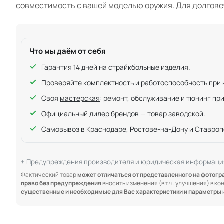
совместимость с вашей моделью оружия. Для долгове
Что мы даём от себя
Гарантия 14 дней на страйкбольные изделия.
Проверяйте комплектность и работоспособность при ку
Своя
мастерская
: ремонт, обслуживание и тюнинг пр
Официальный дилер брендов — товар заводской.
Самовывоз в Краснодаре, Ростове-на-Дону и Ставроп
Предупреждения производителя и юридическая информаци
Фактический товар
может отличаться от представленного на фотог
право без предупреждения
вносить изменения (в т.ч. улучшения) в к
существенные и необходимые для Вас характеристики и параметры