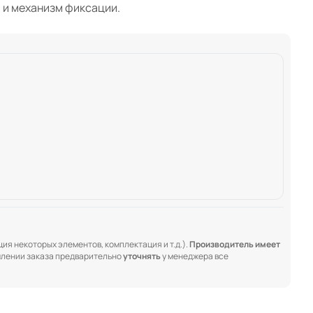
 и механизм фиксации.
ия некоторых элементов, комплектация и т.д.).
Производитель имеет
лении заказа предварительно
уточнять
у менеджера все