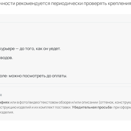
чности рекомендуется периодически проверять крепления
рьере — до того, как он уедет.
иводов.
оле: можно посмотреть до оплаты.
я
рафиях
или в фото/видео/текстовом обзоре и/или описании (оттенок, конструкц
онструкцию изделий и их комплект поставки.
Убедительная просьба:
при оформ
изделия.