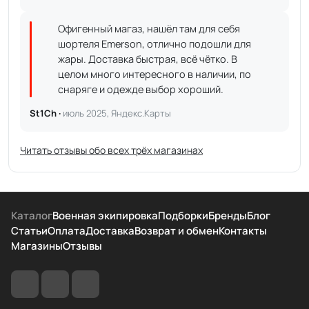
Офигенный магаз, нашёл там для себя
шортеля Emerson, отлично подошли для
жары. Доставка быстрая, всё чётко. В
целом много интересного в наличии, по
снаряге и одежде выбор хороший.
St1Ch ·
июль 2025, Яндекс.Карты
Читать отзывы обо всех трёх магазинах
Каталог
Военная экипировка
Подборки
Бренды
Блог
Статьи
Оплата
Доставка
Возврат и обмен
Контакты
Магазины
Отзывы