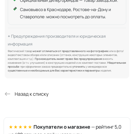
Официальный дилер брендов — товар заводской.
Самовывоз в Краснодаре, Ростове-на-Дону и
Ставрополе: можно посмотреть до оплаты.
Предупреждения производителя и юридическая
информация
Фактический товар
может отличаться от представленного на фотографиях
или в фото/
видео/текстовом обзоре и/или описании (оттенок, конструкция некоторых элементов,
комплектация и т.д.).
Производитель имеет право без предупреждения
вносить
изменения (в т.ч. улучшения) в конструкцию изделий и их комплект поставки.
Убедительная
просьба:
при оформлении заказа предварительно
уточнять
у менеджера все
существенные и необходимые для Вас характеристики и параметры
изделия.
Назад к списку
★★★★★
Покупатели о магазине
— рейтинг 5,0