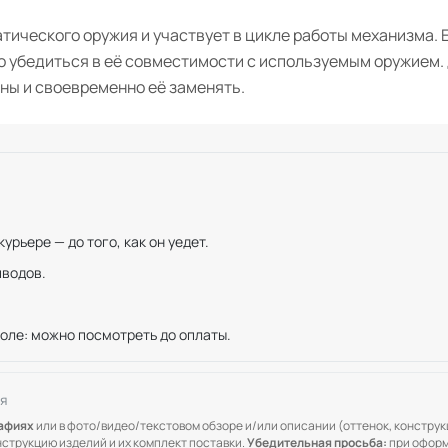
тического оружия и участвует в цикле работы механизма. 
о убедиться в её совместимости с используемым оружием
ны и своевременно её заменять.
рьере — до того, как он уедет.
иводов.
оле: можно посмотреть до оплаты.
я
рафиях
или в фото/видео/текстовом обзоре и/или описании (оттенок, конструкц
онструкцию изделий и их комплект поставки.
Убедительная просьба:
при оформ