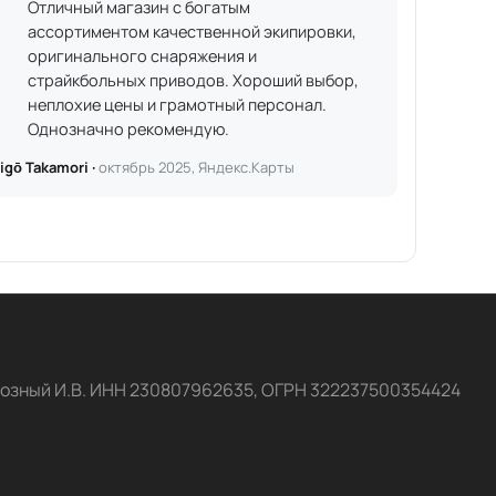
Отличный магазин с богатым
ассортиментом качественной экипировки,
оригинального снаряжения и
страйкбольных приводов. Хороший выбор,
неплохие цены и грамотный персонал.
Однозначно рекомендую.
igō Takamori ·
октябрь 2025, Яндекс.Карты
озный И.В. ИНН 230807962635, ОГРН 322237500354424