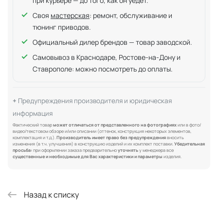
при курьере — до того, как он уедет.
Своя
мастерская
: ремонт, обслуживание и
тюнинг приводов.
Официальный дилер брендов — товар заводской.
Самовывоз в Краснодаре, Ростове-на-Дону и
Ставрополе: можно посмотреть до оплаты.
Предупреждения производителя и юридическая
информация
Фактический товар
может отличаться от представленного на фотографиях
или в фото/
видео/текстовом обзоре и/или описании (оттенок, конструкция некоторых элементов,
комплектация и т.д.).
Производитель имеет право без предупреждения
вносить
изменения (в т.ч. улучшения) в конструкцию изделий и их комплект поставки.
Убедительная
просьба:
при оформлении заказа предварительно
уточнять
у менеджера все
существенные и необходимые для Вас характеристики и параметры
изделия.
Назад к списку