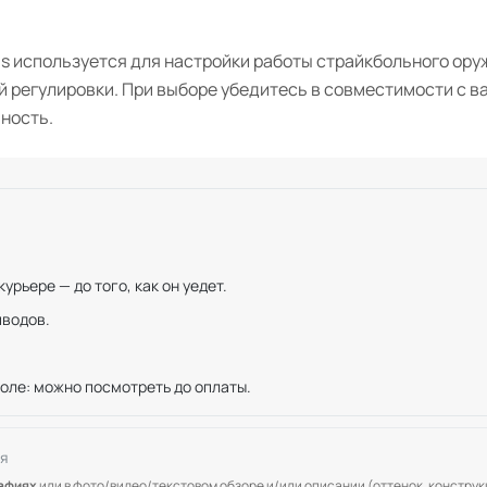
us используется для настройки работы страйкбольного ору
ой регулировки. При выборе убедитесь в совместимости с 
ность.
рьере — до того, как он уедет.
иводов.
оле: можно посмотреть до оплаты.
я
рафиях
или в фото/видео/текстовом обзоре и/или описании (оттенок, конструкц