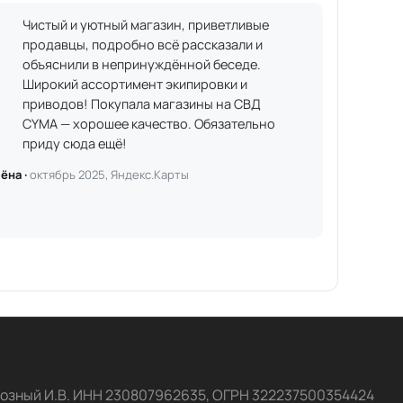
Чистый и уютный магазин, приветливые
продавцы, подробно всё рассказали и
объяснили в непринуждённой беседе.
Широкий ассортимент экипировки и
приводов! Покупала магазины на СВД
CYMA — хорошее качество. Обязательно
приду сюда ещё!
ёна ·
октябрь 2025, Яндекс.Карты
озный И.В. ИНН 230807962635, ОГРН 322237500354424