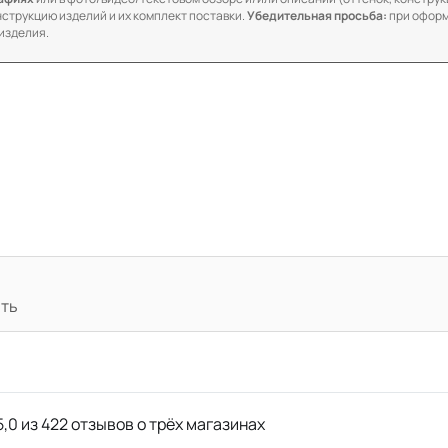
онструкцию изделий и их комплект поставки.
Убедительная просьба:
при оформ
изделия.
ать
,0 из 422 отзывов о трёх магазинах