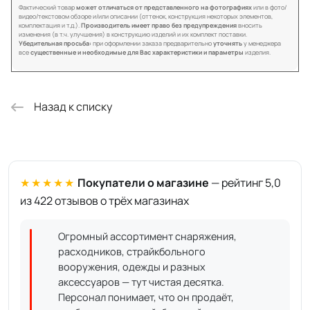
Фактический товар
может отличаться от представленного на фотографиях
или в фото/
видео/текстовом обзоре и/или описании (оттенок, конструкция некоторых элементов,
комплектация и т.д.).
Производитель имеет право без предупреждения
вносить
изменения (в т.ч. улучшения) в конструкцию изделий и их комплект поставки.
Убедительная просьба:
при оформлении заказа предварительно
уточнять
у менеджера
все
существенные и необходимые для Вас характеристики и параметры
изделия.
Назад к списку
★★★★★
Покупатели о магазине
— рейтинг 5,0
из 422 отзывов о трёх магазинах
Огромный ассортимент снаряжения,
расходников, страйкбольного
вооружения, одежды и разных
аксессуаров — тут чистая десятка.
Персонал понимает, что он продаёт,