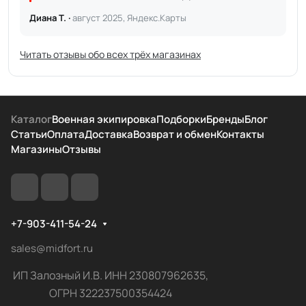
Диана Т. ·
август 2025, Яндекс.Карты
Читать отзывы обо всех трёх магазинах
Каталог
Военная экипировка
Подборки
Бренды
Блог
Статьи
Оплата
Доставка
Возврат и обмен
Контакты
Магазины
Отзывы
+7-903-411-54-24
sales@midfort.ru
ИП Залозный И.В. ИНН 230807962635,
ОГРН 322237500354424