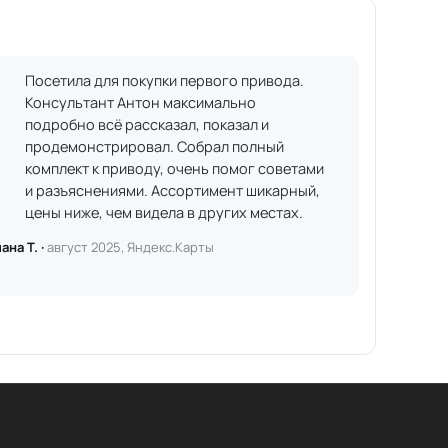
Посетила для покупки первого привода.
Консультант Антон максимально
подробно всё рассказал, показал и
продемонстрировал. Собрал полный
комплект к приводу, очень помог советами
и разъяснениями. Ассортимент шикарный,
цены ниже, чем видела в других местах.
ана Т. ·
август 2025, Яндекс.Карты