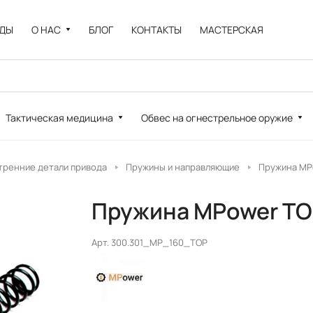
НДЫ
О НАС
БЛОГ
КОНТАКТЫ
МАСТЕРСКАЯ
Тактическая медицина
Обвес на огнестрельное оружие
тренние детали привода
Пружины и направляющие
Пружина MP
Пружина MPower TO
Арт.
300.301_MP_160_TOP