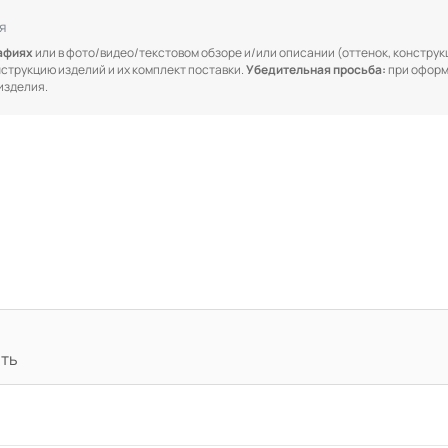
я
рафиях
или в фото/видео/текстовом обзоре и/или описании (оттенок, конструкц
онструкцию изделий и их комплект поставки.
Убедительная просьба:
при оформ
изделия.
ать