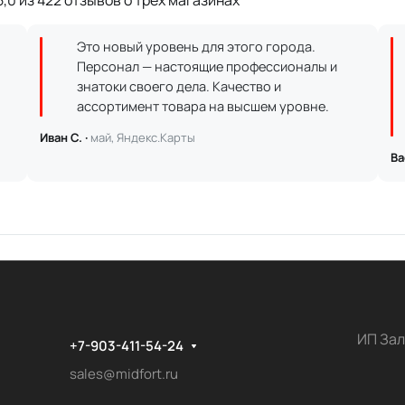
,0 из 422 отзывов о трёх магазинах
Это новый уровень для этого города.
Персонал — настоящие профессионалы и
знатоки своего дела. Качество и
ассортимент товара на высшем уровне.
Иван С. ·
май, Яндекс.Карты
Ва
ИП Зал
+7-903-411-54-24
sales@midfort.ru