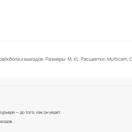
йкбола и выездов. Размеры: M, XL. Расцветки: Multicam, 
рьере — до того, как он уедет.
иводов.