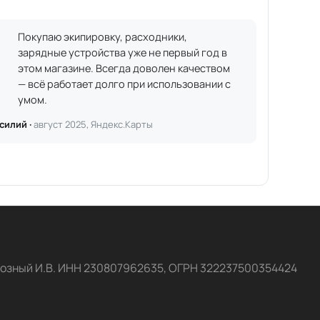
Покупаю экипировку, расходники,
зарядные устройства уже не первый год в
этом магазине. Всегда доволен качеством
— всё работает долго при использовании с
умом.
силий ·
август 2025, Яндекс.Карты
озный И.В. ИНН 230807962635, ОГРН 322237500354424