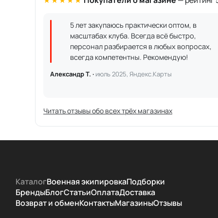
★★★★★
Покупатели о магазине
— рейтинг 5
5 лет закупаюсь практически оптом, в
масштабах клуба. Всегда всё быстро,
персонал разбирается в любых вопросах,
всегда компетентны. Рекомендую!
Александр Т. ·
июль 2025, Яндекс.Карты
Читать отзывы обо всех трёх магазинах
Каталог
Военная экипировка
Подборки
Бренды
Блог
Статьи
Оплата
Доставка
Возврат и обмен
Контакты
Магазины
Отзывы