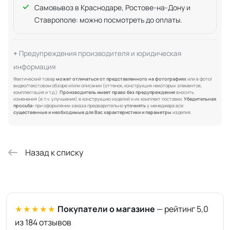
Самовывоз в Краснодаре, Ростове-на-Дону и
Ставрополе: можно посмотреть до оплаты.
Предупреждения производителя и юридическая
информация
Фактический товар
может отличаться от представленного на фотографиях
или в фото/
видео/текстовом обзоре и/или описании (оттенок, конструкция некоторых элементов,
комплектация и т.д.).
Производитель имеет право без предупреждения
вносить
изменения (в т.ч. улучшения) в конструкцию изделий и их комплект поставки.
Убедительная
просьба:
при оформлении заказа предварительно
уточнять
у менеджера все
существенные и необходимые для Вас характеристики и параметры
изделия.
Назад к списку
★★★★★
Покупатели о магазине
— рейтинг 5,0
из 184 отзывов