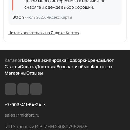
целом много интересного в наличии, по
снаряге и одежде выбор хороший.
St1Ch ·
июль 2025, Яндекс.Карты
Читать все отзывы на Яндекс.Картах
Каталог
Военная экипировка
Подборки
Бренды
Блог
Статьи
Оплата
Доставка
Возврат и обмен
Контакты
Магазины
Отзывы
+7-903-411-54-24
sales@midfort.ru
ИП Залозный И.В. ИНН 230807962635,