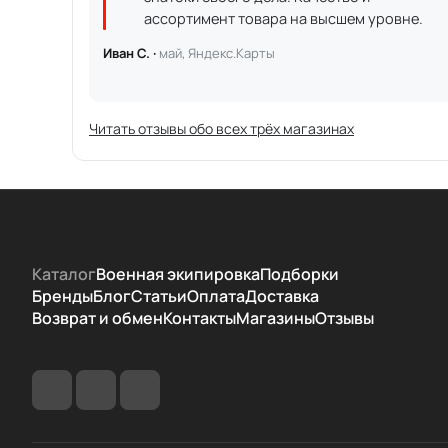
ассортимент товара на высшем уровне.
Иван С. ·
май, Яндекс.Карты
Читать отзывы обо всех трёх магазинах
Каталог
Военная экипировка
Подборки
Бренды
Блог
Статьи
Оплата
Доставка
Возврат и обмен
Контакты
Магазины
Отзывы