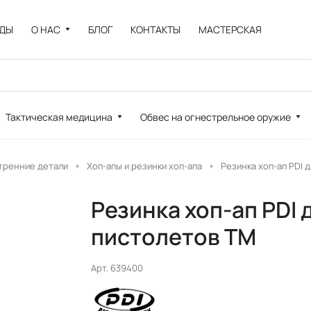
НДЫ
О НАС
БЛОГ
КОНТАКТЫ
МАСТЕРСКАЯ
Тактическая медицина
Обвес на огнестрельное оружие
тренние детали
Хоп-апы и резинки хоп-апа
Резинка хоп-ап PDI 
Резинка хоп-ап PDI 
пистолетов TM
Арт.
639400