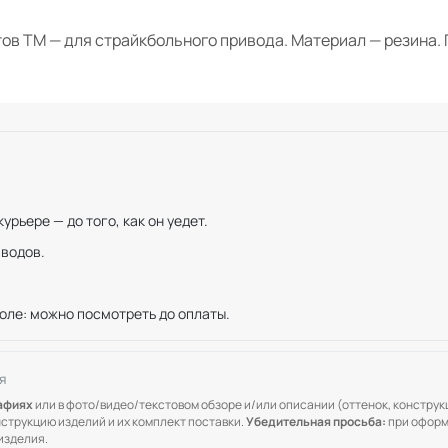
тов TM — для страйкбольного привода. Материал — резина. 
рьере — до того, как он уедет.
иводов.
оле: можно посмотреть до оплаты.
я
рафиях
или в фото/видео/текстовом обзоре и/или описании (оттенок, конструкц
онструкцию изделий и их комплект поставки.
Убедительная просьба:
при оформ
изделия.