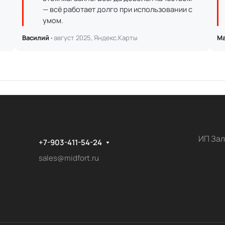
— всё работает долго при использовании с
умом.
Василий ·
август 2025, Яндекс.Карты
Ма
ИП Зал
+7-903-411-54-24
sales@midfort.ru