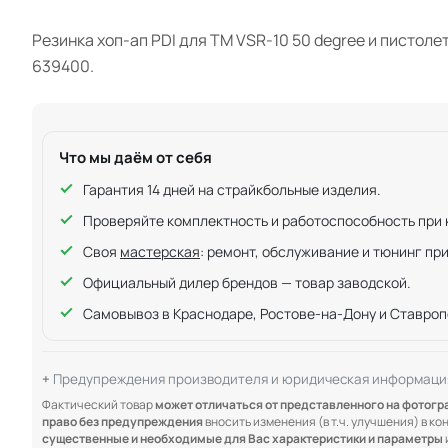
Резинка хоп-ап PDI для TM VSR-10 50 degree и пистоле
639400.
Что мы даём от себя
Гарантия 14 дней на страйкбольные изделия.
Проверяйте комплектность и работоспособность при ку
Своя
мастерская
: ремонт, обслуживание и тюнинг пр
Официальный дилер брендов — товар заводской.
Самовывоз в Краснодаре, Ростове-на-Дону и Ставроп
Предупреждения производителя и юридическая информаци
Фактический товар
может отличаться от представленного на фотог
право без предупреждения
вносить изменения (в т.ч. улучшения) в к
существенные и необходимые для Вас характеристики и параметры