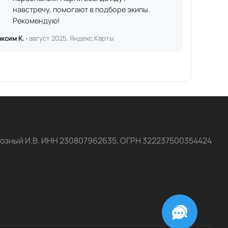
навстречу, помогают в подборе экипы.
Рекомендую!
ксим К. ·
август 2025, Яндекс.Карты
озный И.В. ИНН 230807962635, ОГРН 322237500354424