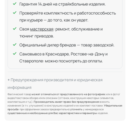
Гарантия 14 дней на страйкбольные изделия.
Проверяйте комплектность и работоспособность
при курьере — до того, как он уедет.
Своя
мастерская
: ремонт, обслуживание и
тюнинг приводов.
Официальный дилер брендов — товар заводской.
Самовывоз в Краснодаре, Ростове-на-Дону и
Ставрополе: можно посмотреть до оплаты.
Предупреждения производителя и юридическая
информация
Фактический товар
может отличаться от представленного на фотографиях
или в фото/
видео/текстовом обзоре и/или описании (оттенок, конструкция некоторых элементов,
комплектация и т.д.).
Производитель имеет право без предупреждения
вносить
изменения (в т.ч. улучшения) в конструкцию изделий и их комплект поставки.
Убедительная
просьба:
при оформлении заказа предварительно
уточнять
у менеджера все
существенные и необходимые для Вас характеристики и параметры
изделия.