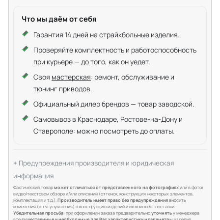
Что мы даём от себя
Гарантия 14 дней на страйкбольные изделия.
Проверяйте комплектность и работоспособность
при курьере — до того, как он уедет.
Своя
мастерская
: ремонт, обслуживание и
тюнинг приводов.
Официальный дилер брендов — товар заводской.
Самовывоз в Краснодаре, Ростове-на-Дону и
Ставрополе: можно посмотреть до оплаты.
Предупреждения производителя и юридическая
информация
Фактический товар
может отличаться от представленного на фотографиях
или в фото/
видео/текстовом обзоре и/или описании (оттенок, конструкция некоторых элементов,
комплектация и т.д.).
Производитель имеет право без предупреждения
вносить
изменения (в т.ч. улучшения) в конструкцию изделий и их комплект поставки.
Убедительная просьба:
при оформлении заказа предварительно
уточнять
у менеджера
все
существенные и необходимые для Вас характеристики и параметры
изделия.