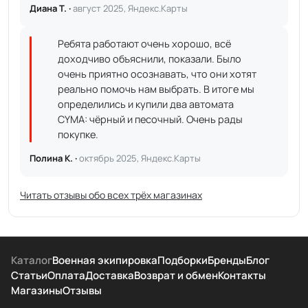
Диана Т. ·
август 2025, Яндекс.Карты
Ребята работают очень хорошо, всё
доходчиво объяснили, показали. Было
очень приятно осознавать, что они хотят
реально помочь нам выбрать. В итоге мы
определились и купили два автомата
CYMA: чёрный и песочный. Очень рады
покупке.
Полина К. ·
октябрь 2025, Яндекс.Карты
Читать отзывы обо всех трёх магазинах
Каталог
Военная экипировка
Подборки
Бренды
Блог
Статьи
Оплата
Доставка
Возврат и обмен
Контакты
Магазины
Отзывы