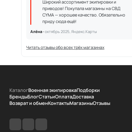
Широкий ассортимент экипировки и
приводов! Покупала магазины на СВД
CYMA — хорошее качество. Обязательно
приду сюда ещё!
Алёна ·
октябрь 2025, Яндекс.Карты
Читать отзывы обо всех трёх магазинах
Каталог
Военная экипировка
Подборки
Бренды
Блог
Статьи
Оплата
Доставка
Возврат и обмен
Контакты
Магазины
Отзывы