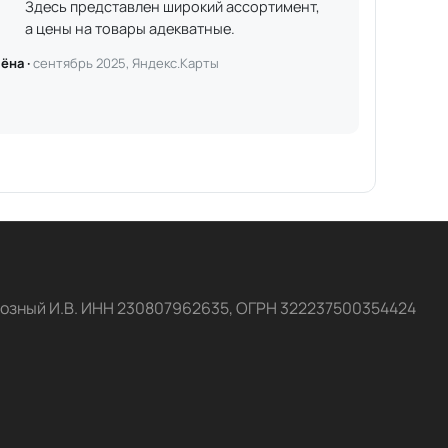
Здесь представлен широкий ассортимент,
а цены на товары адекватные.
ёна ·
сентябрь 2025, Яндекс.Карты
озный И.В. ИНН 230807962635, ОГРН 322237500354424