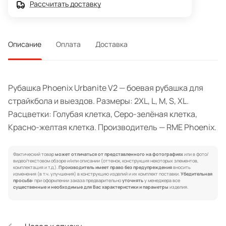
Рассчитать доставку
Описание
Оплата
Доставка
Рубашка Phoenix Urbanite V2 — боевая рубашка для
страйкбола и выездов. Размеры: 2XL, L, M, S, XL.
Расцветки: Голубая клетка, Серо-зелёная клетка,
Красно-желтая клетка. Производитель — RME Phoenix.
Фактический товар
может отличаться от представленного на фотографиях
или в фото/
видео/текстовом обзоре и/или описании (оттенок, конструкция некоторых элементов,
комплектация и т.д.).
Производитель имеет право без предупреждения
вносить
изменения (в т.ч. улучшения) в конструкцию изделий и их комплект поставки.
Убедительная
просьба:
при оформлении заказа предварительно
уточнять
у менеджера все
существенные и необходимые для Вас характеристики и параметры
изделия.