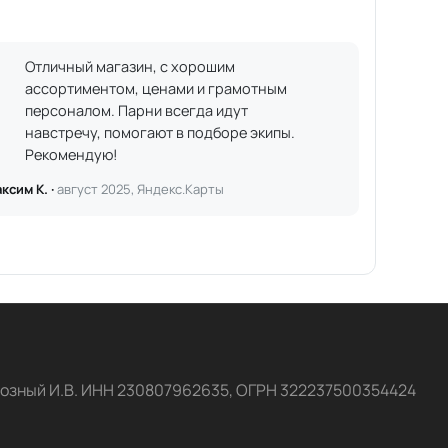
Отличный магазин, с хорошим
ассортиментом, ценами и грамотным
персоналом. Парни всегда идут
навстречу, помогают в подборе экипы.
Рекомендую!
ксим К. ·
август 2025, Яндекс.Карты
озный И.В. ИНН 230807962635, ОГРН 322237500354424