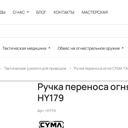
НДЫ
О НАС
БЛОГ
КОНТАКТЫ
МАСТЕРСКАЯ
Тактическая медицина
Обвес на огнестрельное оружие
Тактические рукояти для приводов
Ручка переноса огня CYMA T
Ручка переноса ог
HY179
Арт.
HY179