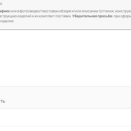
я
рафиях
или в фото/видео/текстовом обзоре и/или описании (оттенок, конструкц
онструкцию изделий и их комплект поставки.
Убедительная просьба:
при оформ
изделия.
ать