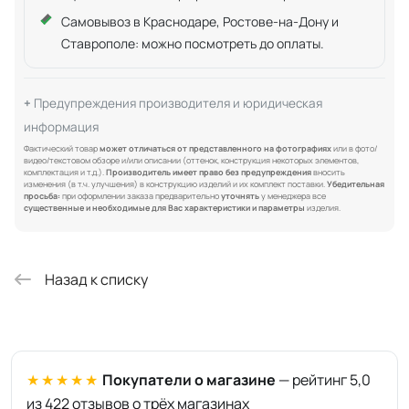
Самовывоз в Краснодаре, Ростове-на-Дону и
Ставрополе: можно посмотреть до оплаты.
Предупреждения производителя и юридическая
информация
Фактический товар
может отличаться от представленного на фотографиях
или в фото/
видео/текстовом обзоре и/или описании (оттенок, конструкция некоторых элементов,
комплектация и т.д.).
Производитель имеет право без предупреждения
вносить
изменения (в т.ч. улучшения) в конструкцию изделий и их комплект поставки.
Убедительная
просьба:
при оформлении заказа предварительно
уточнять
у менеджера все
существенные и необходимые для Вас характеристики и параметры
изделия.
Назад к списку
★★★★★
Покупатели о магазине
— рейтинг 5,0
из 422 отзывов о трёх магазинах