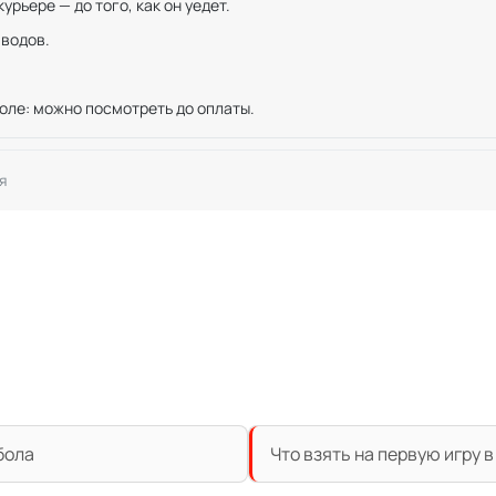
рьере — до того, как он уедет.
иводов.
оле: можно посмотреть до оплаты.
я
бола
Что взять на первую игру 