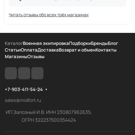
Читать отзывы обо всех трёх магазинах
Каталог
Военная экипировка
Подборки
Бренды
Блог
Статьи
Оплата
Доставка
Возврат и обмен
Контакты
Магазины
Отзывы
+7-903-411-54-24
sales@midfort.ru
ИП Залозный И.В. ИНН 230807962635,
ОГРН 322237500354424