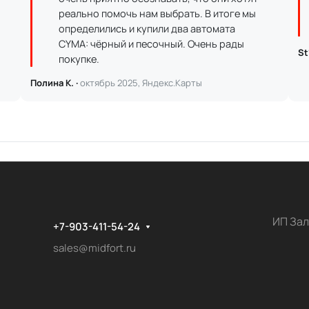
реально помочь нам выбрать. В итоге мы
определились и купили два автомата
CYMA: чёрный и песочный. Очень рады
St
покупке.
Полина К. ·
октябрь 2025, Яндекс.Карты
ИП Зал
+7-903-411-54-24
sales@midfort.ru