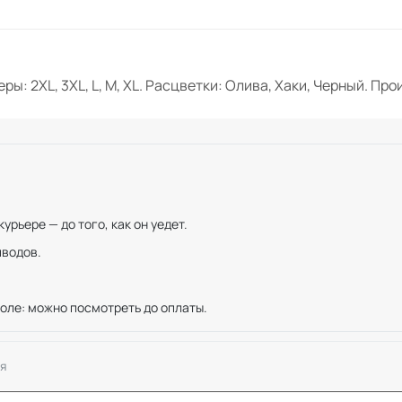
ы: 2XL, 3XL, L, M, XL. Расцветки: Олива, Хаки, Черный. Пр
рьере — до того, как он уедет.
иводов.
оле: можно посмотреть до оплаты.
я