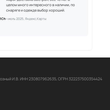
целом много интересного в наличии, по
снаряге и одежде выбор хороший.
1Ch ·
июль 2025, Яндекс.Карты
озный И.В. ИНН 230807962635, ОГРН 322237500354424