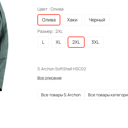
Цвет :
Олива
Олива
Хаки
Черный
Размер :
2XL
L
XL
2XL
3XL
S.Archon SoftShell HSC02
Все описание
Все товары S.Archon
Все товары категор