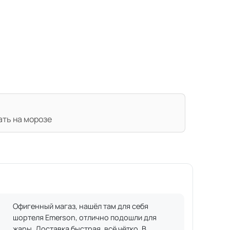
ать на морозе
Офигенный магаз, нашёл там для себя
шортеля Emerson, отлично подошли для
жары. Доставка быстрая, всё чётко. В