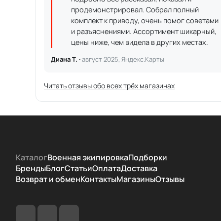
продемонстрировал. Собрал полный
комплект к приводу, очень помог советами
и разъяснениями. Ассортимент шикарный,
цены ниже, чем видела в других местах.
Диана Т. ·
август 2025, Яндекс.Карты
Читать отзывы обо всех трёх магазинах
Каталог
Военная экипировка
Подборки
Бренды
Блог
Статьи
Оплата
Доставка
Возврат и обмен
Контакты
Магазины
Отзывы