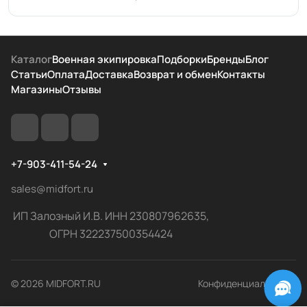
Каталог
Военная экипировка
Подборки
Бренды
Блог
Статьи
Оплата
Доставка
Возврат и обмен
Контакты
Магазины
Отзывы
+7-903-411-54-24
sales@midfort.ru
ИП Залозный И.В. ИНН 230807962635,
ОГРН 322237500354424
© 2026 MIDFORT.RU
Конфиденциальность