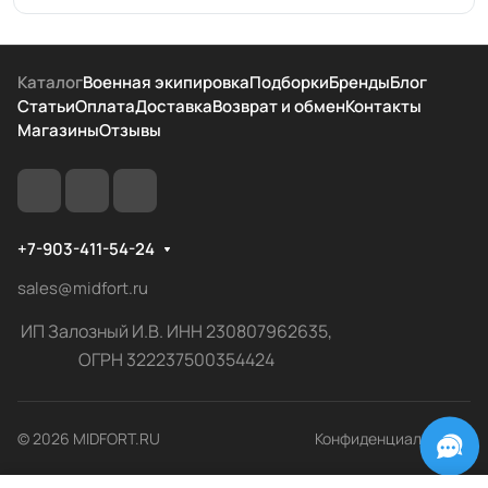
Каталог
Военная экипировка
Подборки
Бренды
Блог
Статьи
Оплата
Доставка
Возврат и обмен
Контакты
Магазины
Отзывы
+7-903-411-54-24
sales@midfort.ru
ИП Залозный И.В. ИНН 230807962635,
ОГРН 322237500354424
© 2026 MIDFORT.RU
Конфиденциальность