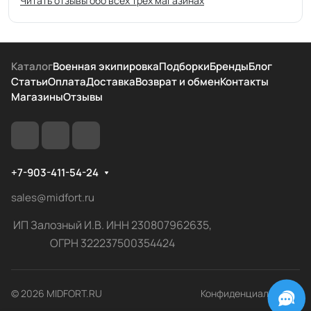
Читать отзывы обо всех трёх магазинах
Каталог
Военная экипировка
Подборки
Бренды
Блог
Статьи
Оплата
Доставка
Возврат и обмен
Контакты
Магазины
Отзывы
+7-903-411-54-24
sales@midfort.ru
ИП Залозный И.В. ИНН 230807962635,
ОГРН 322237500354424
© 2026 MIDFORT.RU
Конфиденциальность