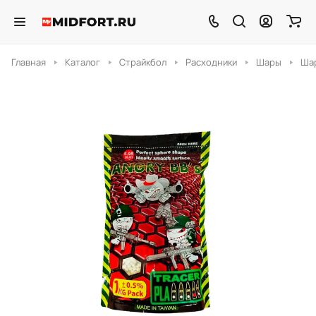
Главная
Каталог
Страйкбол
Расходники
Шары
Шар