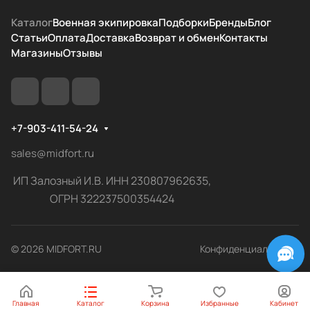
Каталог
Военная экипировка
Подборки
Бренды
Блог
Статьи
Оплата
Доставка
Возврат и обмен
Контакты
Магазины
Отзывы
+7-903-411-54-24
sales@midfort.ru
ИП Залозный И.В. ИНН 230807962635,
ОГРН 322237500354424
© 2026 MIDFORT.RU
Конфиденциальность
Главная
Каталог
Корзина
Избранные
Кабинет